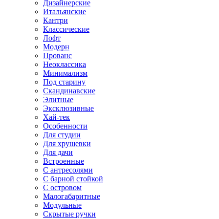
Дизайнерские
Итальянские
Кантри
Классические
Лофт
Модерн
Прованс
Неоклассика
Минимализм
Под старину
Скандинавские
Элитные
Эксклюзивные
Хай-тек
Особенности
Для студии
Для хрущевки
Для дачи
Встроенные
С антресолями
С барной стойкой
С островом
Малогабаритные
Модульные
Скрытые ручки