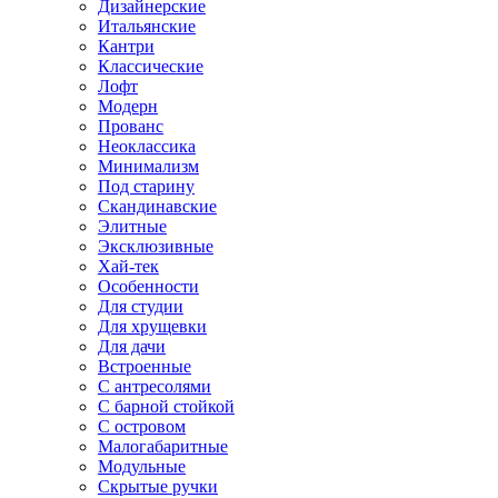
Дизайнерские
Итальянские
Кантри
Классические
Лофт
Модерн
Прованс
Неоклассика
Минимализм
Под старину
Скандинавские
Элитные
Эксклюзивные
Хай-тек
Особенности
Для студии
Для хрущевки
Для дачи
Встроенные
С антресолями
С барной стойкой
С островом
Малогабаритные
Модульные
Скрытые ручки