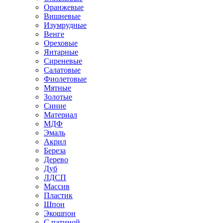
Оранжевые
Вишневые
Изумрудные
Венге
Ореховые
Янтарные
Сиреневые
Салатовые
Фиолетовые
Мятные
Золотые
Синие
Материал
МДФ
Эмаль
Акрил
Береза
Дерево
Дуб
ЛДСП
Массив
Пластик
Шпон
Экошпон
С патиной