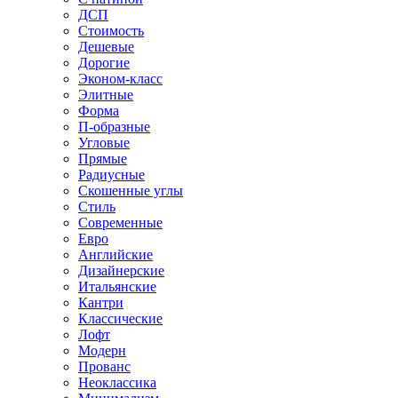
ДСП
Стоимость
Дешевые
Дорогие
Эконом-класс
Элитные
Форма
П-образные
Угловые
Прямые
Радиусные
Скошенные углы
Стиль
Современные
Евро
Английские
Дизайнерские
Итальянские
Кантри
Классические
Лофт
Модерн
Прованс
Неоклассика