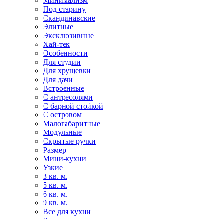
Минимализм
Под старину
Скандинавские
Элитные
Эксклюзивные
Хай-тек
Особенности
Для студии
Для хрущевки
Для дачи
Встроенные
С антресолями
С барной стойкой
С островом
Малогабаритные
Модульные
Скрытые ручки
Размер
Мини-кухни
Узкие
3 кв. м.
5 кв. м.
6 кв. м.
9 кв. м.
Все для кухни