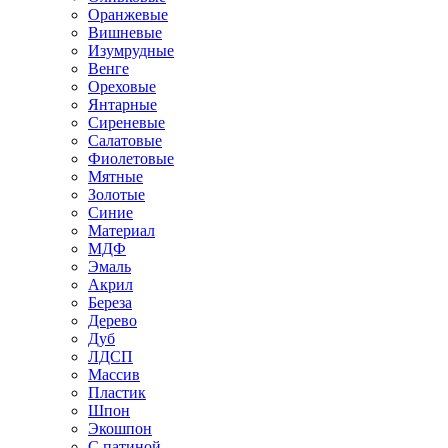
Оранжевые
Вишневые
Изумрудные
Венге
Ореховые
Янтарные
Сиреневые
Салатовые
Фиолетовые
Мятные
Золотые
Синие
Материал
МДФ
Эмаль
Акрил
Береза
Дерево
Дуб
ЛДСП
Массив
Пластик
Шпон
Экошпон
С патиной