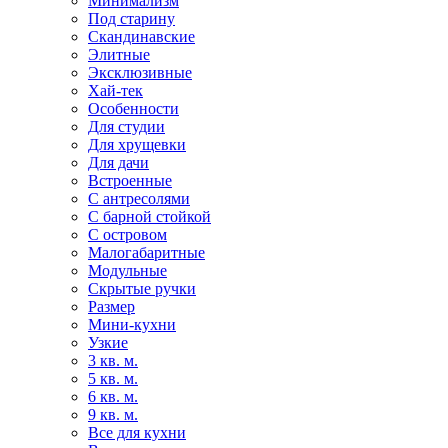
Минимализм
Под старину
Скандинавские
Элитные
Эксклюзивные
Хай-тек
Особенности
Для студии
Для хрущевки
Для дачи
Встроенные
С антресолями
С барной стойкой
С островом
Малогабаритные
Модульные
Скрытые ручки
Размер
Мини-кухни
Узкие
3 кв. м.
5 кв. м.
6 кв. м.
9 кв. м.
Все для кухни