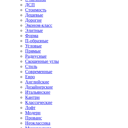
ДСП
Стоимость
Дешевые
Дорогие
Эконом-класс
Элитные
Форма
П-образные
Угловые
Прямые
Радиусные
Скошенные углы
Стиль
Современные
Евро
Английские
Дизайнерские
Итальянские
Кантри
Классические
Лофт
Модерн
Прованс
Неоклассика